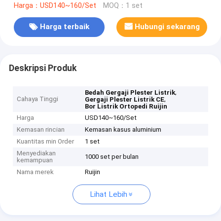
Harga：USD140~160/Set
MOQ：1 set
Harga terbaik
Hubungi sekarang
Deskripsi Produk
,
Bedah Gergaji Plester Listrik
Cahaya Tinggi
,
Gergaji Plester Listrik CE
Bor Listrik Ortopedi Ruijin
Harga
USD140~160/Set
Kemasan rincian
Kemasan kasus aluminium
Kuantitas min Order
1 set
Menyediakan
1000 set per bulan
kemampuan
Nama merek
Ruijin
Lihat Lebih