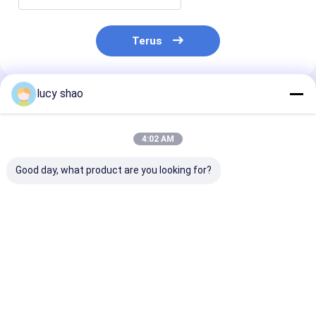
Terus
lucy shao
Rekomendasi Produk
4:02 AM
Good day, what product are you looking for?
Gergaji Plester
Gergaji Pembuangan
Gergaji Pleste
Listrik Osilasi
Gips Osilasi
Listrik Osilasi
12500osc/min
12500osc/mnt untuk
12500osc/mnt
dengan Material ABS
Semua Jenis
Semua Jenis
Tahan Lama dan
Persyaratan
Transportasi
Harga terbaik
Harga terbaik
Harga terb
Gagang Plastik
Transportasi
Tegangan Ope
Ergonomis
220V