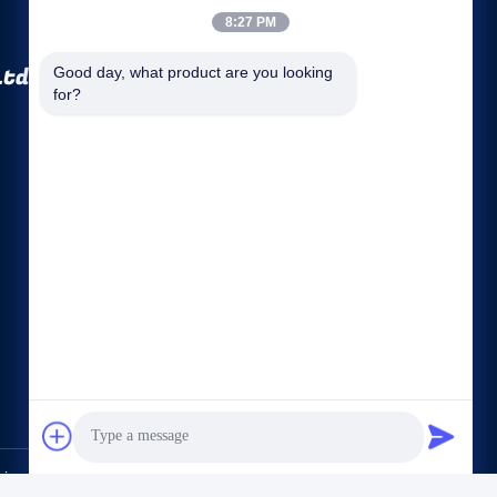
8:27 PM
Ltd.
Good day, what product are you looking 
for?
Tautan langsung
Profil perusahaan
Wisata pabrik
Kontrol kualitas
Sitemap
Rahasia pribadi
Hubungi kami
e Co., Ltd.. All Rights Reserved.