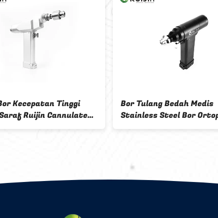
 Bor Kecepatan Tinggi
Bor Tulang Bedah Medis
Saraf Ruijin Cannulated
Stainless Steel Bor Orto
ill
Autoclavable 100V-240V