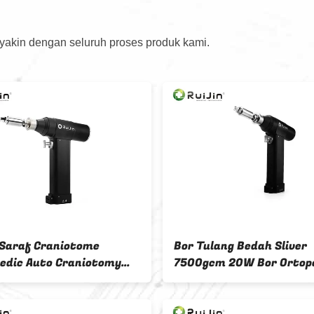
 yakin dengan seluruh proses produk kami.
Saraf Craniotome
Bor Tulang Bedah Sliver
edic Auto Craniotomy
7500gcm 20W Bor Ortop
00r/Min 7500gcm
yang Dioperasikan deng
Baterai