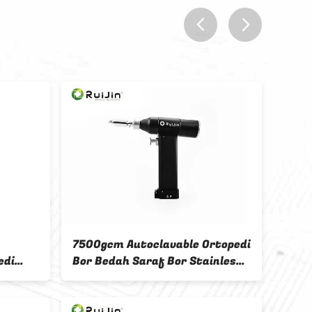
prev
next
7500gcm Autoclavable Ortopedi
Bor 
edi
Bor Bedah Saraf Bor Stainless
Medis
an
Steel
Mini 