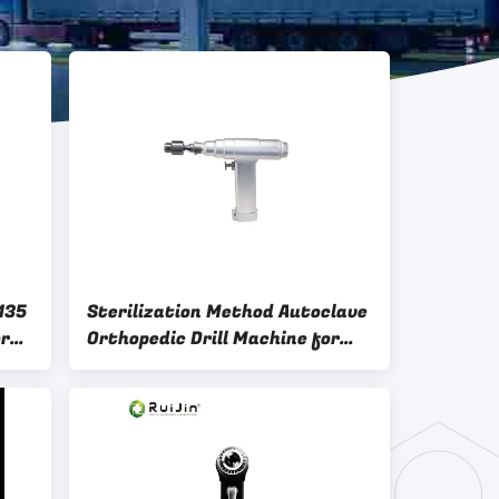
135
Sterilization Method Autoclave
or
Orthopedic Drill Machine for
t
Precise Surgeries