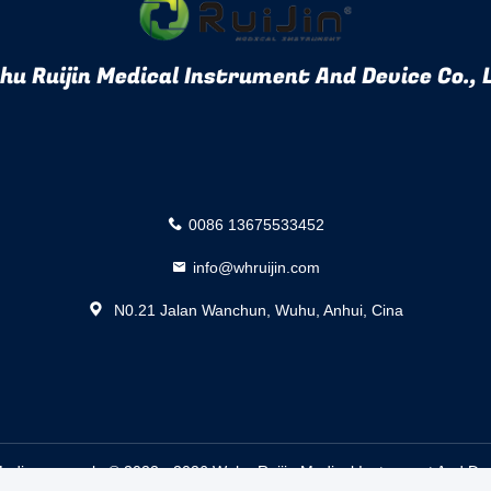
u Ruijin Medical Instrument And Device Co., 
0086 13675533452
info@whruijin.com
N0.21 Jalan Wanchun, Wuhu, Anhui, Cina
edis pemasok. © 2022 - 2026 Wuhu Ruijin Medical Instrument And Devic