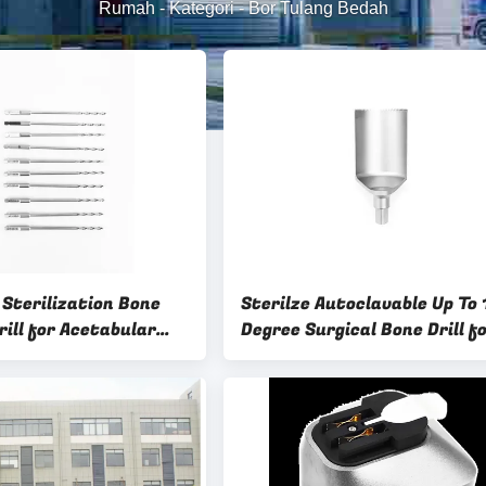
Rumah
-
Kategori
-
Bor Tulang Bedah
 Sterilization Bone
Sterilze Autoclavable Up To 
rill for Acetabular
Degree Surgical Bone Drill f
ery Performance and
Acetabular Bone Surgery Ge
the Job Done in 2 Hours