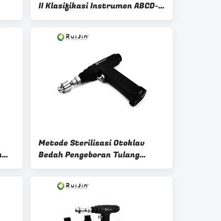
II Klasifikasi Instrumen ABCD-
123 untuk Prosedur Osteotomi
dan Osteoplasty Tulang
Metode Sterilisasi Otoklav
n
Bedah Pengeboran Tulang
ran
untuk Bedah Tulang Acetabular
1/4 Inci Chuck Ukuran