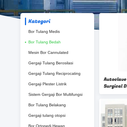
Kategori
Bor Tulang Medis
Bor Tulang Bedah
Mesin Bor Cannulated
Gergaji Tulang Berosilasi
Gergaji Tulang Reciprocating
Autoclave
Gergaji Plester Listrik
Surgical D
Bone Surg
Sistem Gergaji Bor Multifungsi
Efficiency
Bor Tulang Belakang
Gergaji tulang otopsi
Bor Ortopedi Hewan