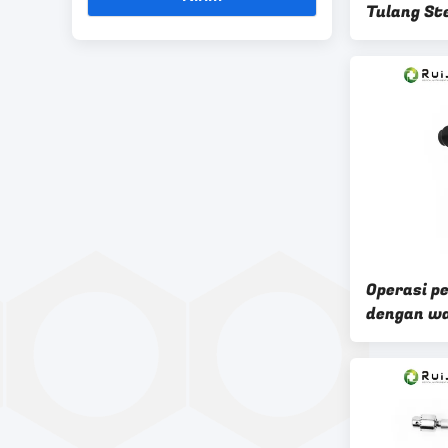
Tulang Ste
Sampai 13
Klasifika
Operasi p
dengan wa
jam waktu
autoclave