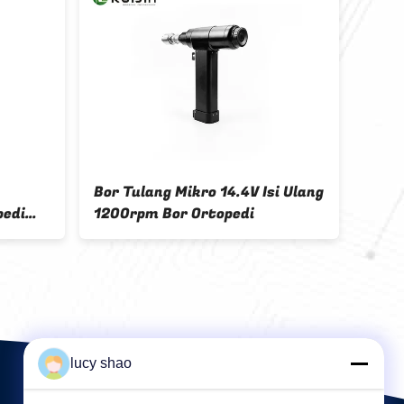
Bor Tulang Mikro 14.4V Isi Ulang
Bor 
pedi
1200rpm Bor Ortopedi
Stee
Mult
lucy shao