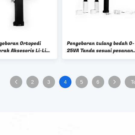
geboran Ortopedi
Pengeboran tulang bedah 0-
rak Aksesoris Li-Lion
25VA Tanda sesuai pesanan
ah Presisi
Sterilisasi Autoclavable hin
135 derajat
2
3
4
5
6
T