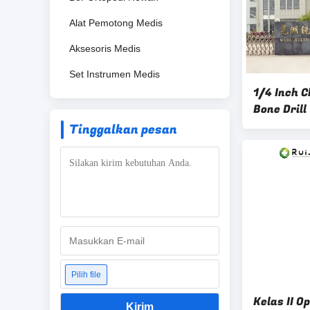
Alat Pemotong Medis
Aksesoris Medis
Set Instrumen Medis
1/4 Inch C
Bone Dril
Power 2 H
Tinggalkan pesan
Pilih file
Kelas II O
Kirim