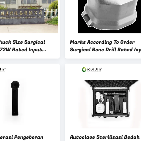
huck Size Surgical
Marks According To Order
l 72W Rated Input
Surgical Bone Drill Rated In
ours Time
Power 72W
perasi Pengeboran
Autoclave Sterilisasi Bedah