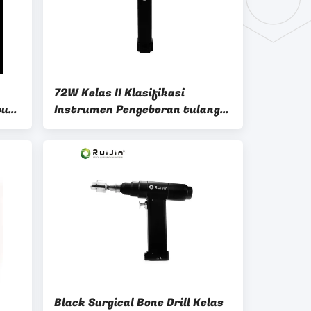
72W Kelas II Klasifikasi
put
Instrumen Pengeboran tulang
medis dengan metode
sterilisasi autoklav
Black Surgical Bone Drill Kelas