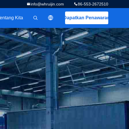
info@whruijin.com
86-553-2672510
entang Kita
Dapatkan Penawaran
描述