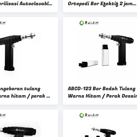
rilisasi Autoclavable
Ortopedi Bor Efektif 2 jam
5 derajat ABCD-123
Waktu
si Instrumen
engeboran tulang
ABCD-123 Bor Bedah Tulang
rna hitam / perak 2
Warna Hitam / Perak Desai
 Metode sterilisasi
Tahan Lama untuk Pengebo
Akurat