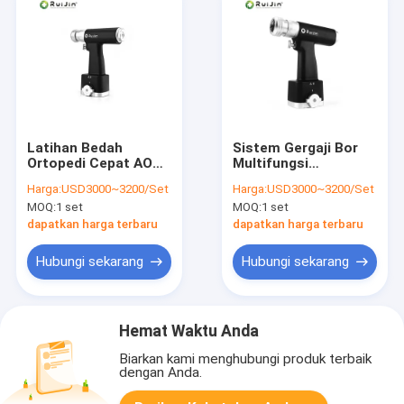
Latihan Bedah
Sistem Gergaji Bor
Ortopedi Cepat AO
Multifungsi
Berosilasi
Berosilasi AO Bedah
Harga:
USD3000~3200/Set
Harga:
USD3000~3200/Set
Multifungsi
Ortopedi Cepat
MOQ:
1 set
MOQ:
1 set
dapatkan harga terbaru
dapatkan harga terbaru
Hubungi sekarang
Hubungi sekarang
Hemat Waktu Anda
Biarkan kami menghubungi produk terbaik
dengan Anda.