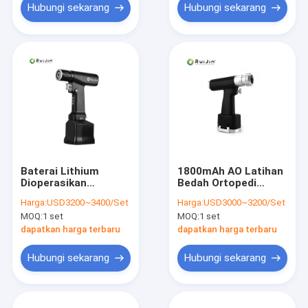
Hubungi sekarang
Hubungi sekarang
Baterai Lithium
1800mAh AO Latihan
Dioperasikan
Bedah Ortopedi
Brushless
Cepat Multifungsi
Harga:
USD3200~3400/Set
Harga:
USD3000~3200/Set
Multifungsi Drill Saw
Berosilasi
MOQ:
1 set
MOQ:
1 set
EM-100 Untuk Bedah
dapatkan harga terbaru
dapatkan harga terbaru
Hubungi sekarang
Hubungi sekarang