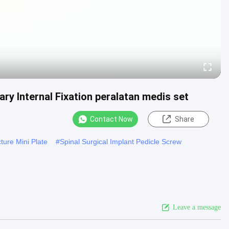
ary Internal Fixation peralatan medis set
Contact Now
Share
ture Mini Plate
#
Spinal Surgical Implant Pedicle Screw
ation peralatan medis set Deskripsi Produk Tidak, tidak. Nama QTY
 2 ...
View More
Leave a message