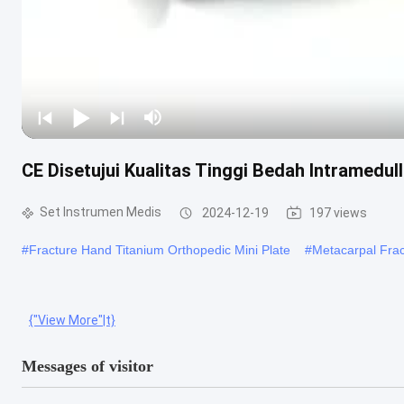
CE Disetujui Kualitas Tinggi Bedah Intramedull
Set Instrumen Medis
2024-12-19
197 views
#
Fracture Hand Titanium Orthopedic Mini Plate
#
Metacarpal Frac
{"View More"|t}
-->
CE Disetujui Kualitas Tinggi Bedah Intramedullary Internal Fix
Tidak, tidak. Nama QTY 1 Stiker penghubung 1 1 41 Penggerudi hex 1
Messages of visitor