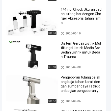
1/4 inci Chuck Ukuran bed
ah tulang bor dengan Cha
rger Aksesoris tahan lam
a
Bor Tulang Bedah
00:33
2025-06-10
Sistem Gergaji Listrik Mul
tifungsi Listrik Medis Bor
Bedah Listrik untuk Beda
h Trauma
Sistem Gergaji Bor Multifungsi
01:48
2025-04-08
Pengeboran tulang belak
ang baja tahan karat den
gan sumber daya listrik d
an bagian pengeboran ya
ng disertakan
Bor Tulang Belakang
00:42
2024-08-06