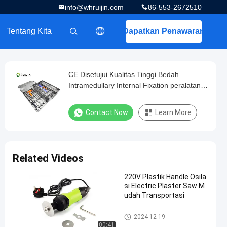
info@whruijin.com
86-553-2672510
Tentang Kita
Dapatkan Penawaran
描述
CE Disetujui Kualitas Tinggi Bedah
Intramedullary Internal Fixation peralatan
medis set
Contact Now
Learn More
Related Videos
220V Plastik Handle Osila
si Electric Plaster Saw M
udah Transportasi
Gergaji Plester Listrik
2024-12-19
00:41