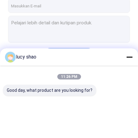
Tur Pabrik
Kontrol kualitas
Hubungi kami
Berita
Terus
lucy shao
Bor Tulang Medis
11:26 PM
Kategori Kami
Bor Tulang Bedah
Good day, what product are you looking for?
Mesin Bor Cannulated
Gergaji Tulang Berosilasi
Gergaji Tulang Reciprocating
Bor Tulang Medis
Bor Tulang Bedah
Mesin Bor