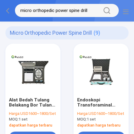
Micro Orthopedic Power Spine Drill
(9)
Alat Bedah Tulang
Endoskopi
Belakang Bor Tulang
Transforaminal
Belakang Mikro
Micro Orthopedic
Harga:
USD1600~1800/Set
Harga:
USD1600~1800/Set
Ortopedi Dan Gergaji
Power Bor Tulang
MOQ:
1 set
MOQ:
1 set
Belakang Dan Gergaji
dapatkan harga terbaru
dapatkan harga terbaru