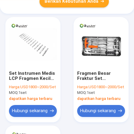
Berikan Kebutuhan Anda
Set Instrumen Medis
Fragmen Besar
LCP Fragmen Kecil
Fraktur Set
Implan Ortopedi
Instrumen Medis
Harga:
USD1800~2000/Set
Harga:
USD1800~2000/Set
Fiksasi Internal
Orthopedic
MOQ:
1set
MOQ:
1set
Pembedahan
Penghapusan Fiksasi
dapatkan harga terbaru
dapatkan harga terbaru
Internal Tipe III
Hubungi sekarang
Hubungi sekarang