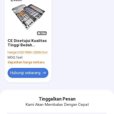
CE Disetujui Kualitas
Tinggi Bedah
Intramedullary
Harga:
USD1800~2000/Set
Internal Fixation
MOQ:
1set
peralatan medis set
dapatkan harga terbaru
Hubungi sekarang
Rumah
Produk
Tinggalkan Pesan
Kami Akan Membalas Dengan Cepat
Tentang kami