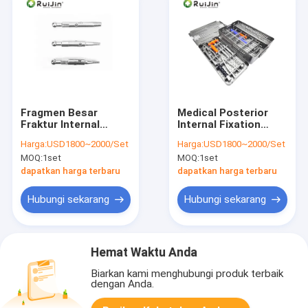
Fragmen Besar
Medical Posterior
Fraktur Internal
Internal Fixation
Fixation Orthopedic
Orthopedic Pedicle
Harga:
USD1800~2000/Set
Harga:
USD1800~2000/Set
Surgical Instrument
Screw Instrument
MOQ:
1set
MOQ:
1set
Set Penghapusan
Set untuk tulang
Tipe III
belakang
dapatkan harga terbaru
dapatkan harga terbaru
Hubungi sekarang
Hubungi sekarang
Hemat Waktu Anda
Biarkan kami menghubungi produk terbaik
dengan Anda.