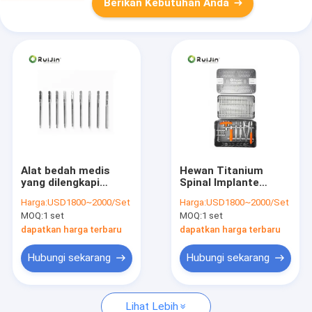
Berikan Kebutuhan Anda
Alat bedah medis
Hewan Titanium
yang dilengkapi
Spinal Implante
dengan alat ortopedi
Screw System
Harga:
USD1800~2000/Set
Harga:
USD1800~2000/Set
yang memegang
Veterinary
MOQ:
1 set
MOQ:
1 set
tulang
Orthopedic Spine
Internal Fixation
dapatkan harga terbaru
dapatkan harga terbaru
Instrument Set
Hubungi sekarang
Hubungi sekarang
Lihat Lebih