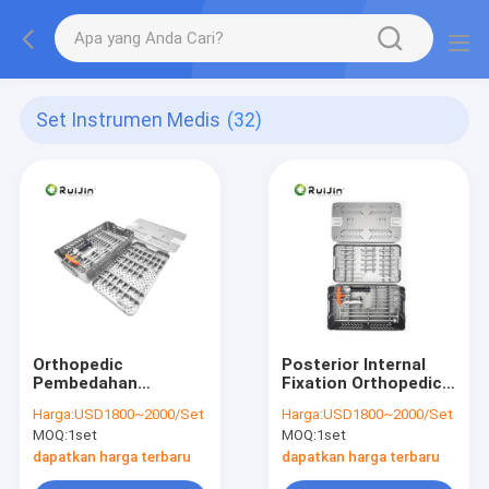
Set Instrumen Medis
(32)
Orthopedic
Posterior Internal
Pembedahan
Fixation Orthopedic
Proximal Femoral
Pedicle Screw Untuk
Harga:
USD1800~2000/Set
Harga:
USD1800~2000/Set
Intramedullary
Spinal Medical
MOQ:
1set
MOQ:
1set
Instrumen Set
Surgery Implant
Dengan Blade Sekrup
dapatkan harga terbaru
dapatkan harga terbaru