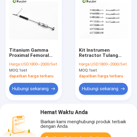
Titanium Gamma
Kit Instrumen
Proximal Femoral
Retractor Tulang
Removal Orthopedic
Belakang Cervical
Harga:
USD1800~2000/Set
Harga:
USD1800~2000/Set
Implant Instrument
Anterior Alat Operasi
MOQ:
1set
MOQ:
1set
Set Femur
Orthopedic
Intramedullary
dapatkan harga terbaru
dapatkan harga terbaru
Interlocking
Hubungi sekarang
Hubungi sekarang
Hemat Waktu Anda
Biarkan kami menghubungi produk terbaik
dengan Anda.