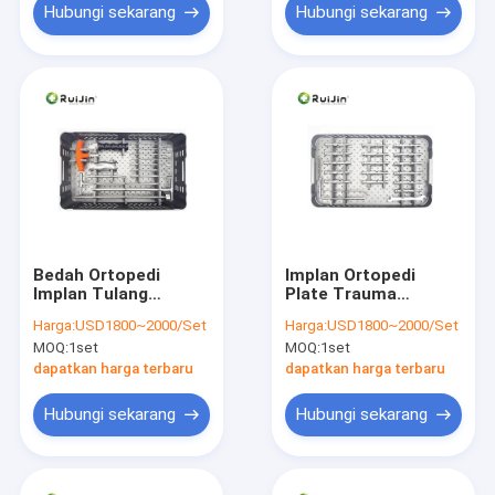
Hubungi sekarang
Hubungi sekarang
Bedah Ortopedi
Implan Ortopedi
Implan Tulang
Plate Trauma
Belakang Fragmen
Titanium Multi Axial
Harga:
USD1800~2000/Set
Harga:
USD1800~2000/Set
Kecil Set Instrumen
Distal Radius Plam
MOQ:
1set
MOQ:
1set
Fiksasi Internal
Untuk Pembatasan
Bedah Fraktur
dapatkan harga terbaru
dapatkan harga terbaru
Hubungi sekarang
Hubungi sekarang