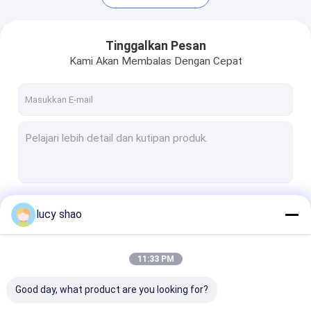
Tinggalkan Pesan
Kami Akan Membalas Dengan Cepat
Terus
lucy shao
Rumah
11:33 PM
Produk
Kategori Kami
Good day, what product are you looking for?
Tentang kami